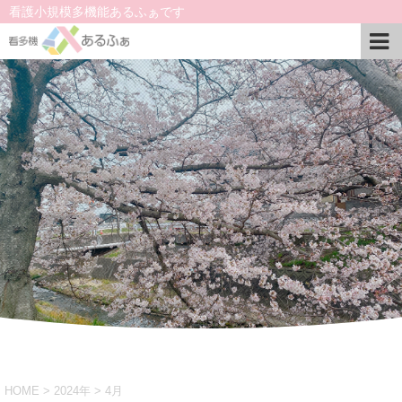
看護小規模多機能あるふぁです
HOME
>
2024年
>
4月