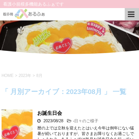
看護小規模多機能あるふぁです
HOME
>
2023年
>
8月
「 月別アーカイブ：2023年08月 」 一覧
お誕生日会
2023/08/28
-
日々のご様子
暦の上では立秋を迎えたとはいえ今年は例年にない猛
暑が続いておりますが、皆さまお障りなくお過ごしで